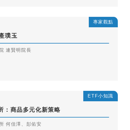
專家觀點
傳產璞玉
院 連賢明院長
ETF小知識
易所：商品多元化新策略
所 何佳澤、彭佑安