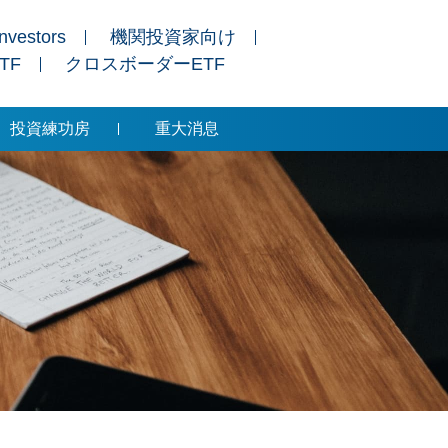
Investors
機関投資家向け
ETF
クロスボーダーETF
投資練功房
重大消息