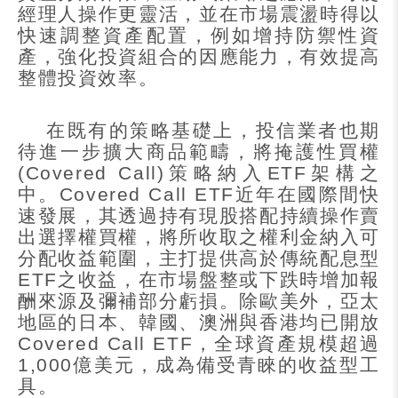
經理人操作更靈活，並在市場震盪時得以
快速調整資產配置，例如增持防禦性資
產，強化投資組合的因應能力，有效提高
整體投資效率。
在既有的策略基礎上，投信業者也期
待進一步擴大商品範疇，將掩護性買權
(Covered Call)
策略納入
ETF
架構之
中。
Covered Call ETF
近年在國際間快
速發展，其透過持有現股搭配持續操作賣
出選擇權買權，將所收取之權利金納入可
分配收益範圍，主打提供高於傳統配息型
ETF
之收益，在市場盤整或下跌時增加報
酬來源及彌補部分虧損。除歐美外，亞太
地區的日本、韓國、澳洲與香港均已開放
Covered Call ETF
，全球資產規模超過
1,000
億美元，成為備受青睞的收益型工
具。