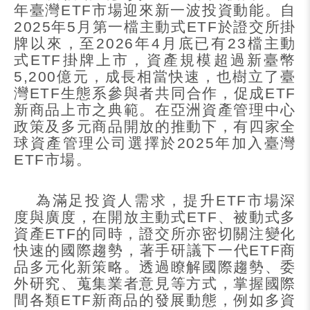
年臺灣
ETF
市場迎來新一波投資動能。自
2025
年
5
月第一檔主動式
ETF
於證交所掛
牌以來，至
2026
年
4
月底已有
23
檔主動
式
ETF
掛牌上市，資產規模超過新臺幣
5,200
億元，成長相當快速，也樹立了臺
灣
ETF
生態系參與者共同合作，促成
ETF
新商品上市之典範。在亞洲資產管理中心
政策及多元商品開放的推動下，有四家全
球資產管理公司選擇於
2025
年加入臺灣
ETF
市場。
為滿足投資人需求，提升
ETF
市場深
度與廣度，在開放主動式
ETF
、被動式多
資產
ETF
的同時，證交所亦密切關注變化
快速的國際趨勢，著手研議下一代
ETF
商
品多元化新策略。透過瞭解國際趨勢、委
外研究、蒐集業者意見等方式，掌握國際
間各類
ETF
新商品的發展動態，例如多資