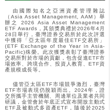
由國際知名之亞洲資產管理雜誌
（
Asia Asset Management, AAM
）舉
辦之
2026 Asia Asset Management
ETF Awards
，其頒獎典禮於
2026
年
4
月
28
日舉行，臺灣證券交易所於此次評選
中獲得「亞太區年度最佳
ETF
交易所」
(ETF Exchange of the Year in Asia-
Pacific)
殊榮。此次獲獎表彰了臺灣證券
交易所對於市場的貢獻，包含促進
ETF
市
場效率、跨境合作、投資人教育、
ETF
資
產規模成長等。
儘管亞太區
ETF
市場競爭激烈，臺灣
ETF
市場表現仍脫穎而出。
2024
年，證
交所攜手主管機關、周邊單位及業者共同
研議，金管會於年底正式宣布開放主動式
ETF
及被動式多資產
ETF
，隨後於
2025