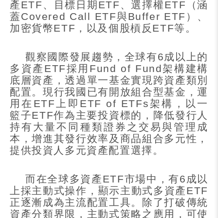
產
ETF
、目標日期
ETF
、選擇權
ETF
（涵
蓋
Covered Call ETF
與
Buffer ETF
）、
加密貨幣
ETF
，以及個股槓反
ETF
等。
觀察國際發展趨勢，
全球有
6
成以上的
多資產
ETF
採用
Fund of Fund
架構建構
底層資產，透過單一基金實現跨資產類別
配置。現行我國已有開放組合型基金，運
用在
ETF
上即
ETF of ETFs
架構，以一
籃子
ETF
作為主要投資標的，降低發行人
持有大量不同種類證券之交易與管理成
本，增進其發行效率及商品組合多元性，
提供投資人多元資產配置選擇。
而在全球多資產
ETF
市場中，有
6
成以
上採主動式操作，顯示主動式多資產
ETF
正逐漸成為主流配置工具。除了打破傳統
資產分類界限，主動式策略之應用，可使