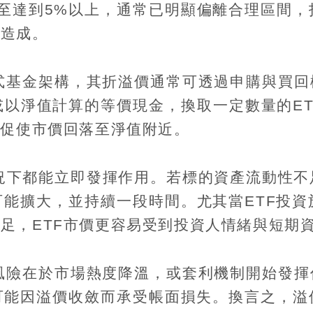
至達到
5%
以上，通常已明顯偏離合理區間，
所造成。
式基金架構，其折溢價通常可透過申購與買回
或以淨值計算的等價現金，換取一定數量的
E
，促使市價回落至淨值附近。
況下都能立即發揮作用。若標的資產流動性不
可能擴大，並持續一段時間。尤其當
ETF
投資
不足，
ETF
市價更容易受到投資人情緒與短期
風險在於市場熱度降溫，或套利機制開始發揮
可能因溢價收斂而承受帳面損失。換言之，溢