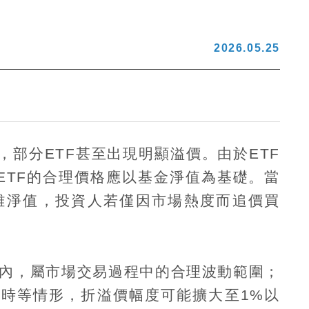
2026.05.25
，部分
ETF
甚至出現明顯溢價。由於
ETF
ETF
的合理價格應以基金淨值為基礎。當
離淨值，投資人若僅因市場熱度而追價買
內，屬市場交易過程中的合理波動範圍；
即時等情形，折溢價幅度可能擴大至
1%
以