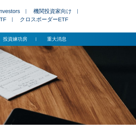
Investors
機関投資家向け
ETF
クロスボーダーETF
投資練功房
重大消息