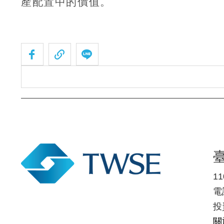
產配置中的價值。
1
電話
投
關