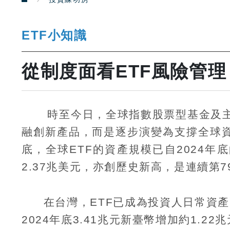
ETF小知識
從制度面看ETF風險管
時至今日，全球指數股票型基金及
融創新產品，而是逐步演變為支撐全球
底，全球
ETF
的資產規模已自
2024
年底
2.37
兆美元，亦創歷史新高，是連續第
7
在台灣，
ETF
已成為投資人日常資產
2024
年底
3.41
兆元新臺幣增加約
1.22
兆