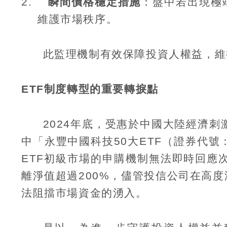
2.
瞬間價格穩定措施
：盤中若出現極
維護市場秩序。
此監理機制有效保障投資人權益，維
ETF
制度轉型的重要轉捩點
2024
年底，受惠於中國大陸經濟刺
中「永豐中國科技
50
大
ETF
（證券代號
ETF
初級市場的申購機制無法即時回應
離淨值超過
200%
，儘管投信公司在高度
法阻擋市場資金的湧入。