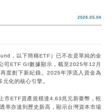
2026.05.04
Fund
，以下簡稱
ETF
）已不在是單純的金
公司
ETF GI
數據顯示，截至
2025
年
12
月
，再度創下新紀錄。
2025
年淨流入資金為
多元化的核心引擎。
上市
ETF
資產規模達
4.63
兆元新臺幣，較
透率亦達到歷史新高，顯示台灣資本市場