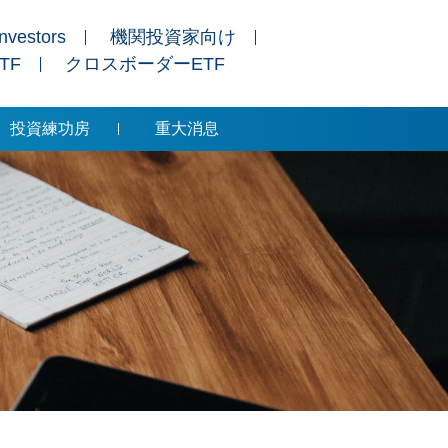
Investors
機関投資家向け
ETF
クロスボーダーETF
投資練功房
重大消息