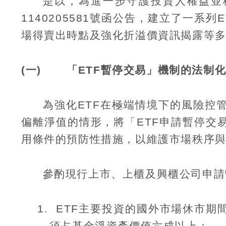
是以，為進一步守護投資人權益並
1140205581
號函公告，建立了一系列
E
場得賣出時點及強化折溢價資訊揭露等
(一)
「
ETF
暫停交易」機制的法制
為強化
ETF
在極端情境下的風險控
偏離淨值的情形，將「
ETF
申請暫停交
用條件的預防性措施，以維護市場秩序
參酌現行上市、上櫃及興櫃公司申請
1.
ETF
主要投資的國外市場休市期