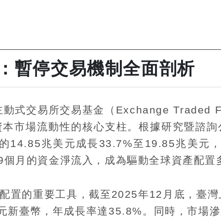
理：暫停交易機制全面剖析
主動式交易所交易基金（
Exchange Traded 
資本市場流動性的核心支柱。根據研究暨諮詢
的
14.85
兆美元成長
33.7%
至
19.85
兆美元
9
個月的資金淨流入，成為驅動全球資產配置
配置的重要工具，截至
2025
年
12
月底，臺灣
元新臺幣，年成長率達
35.8%
。同時，市場滲