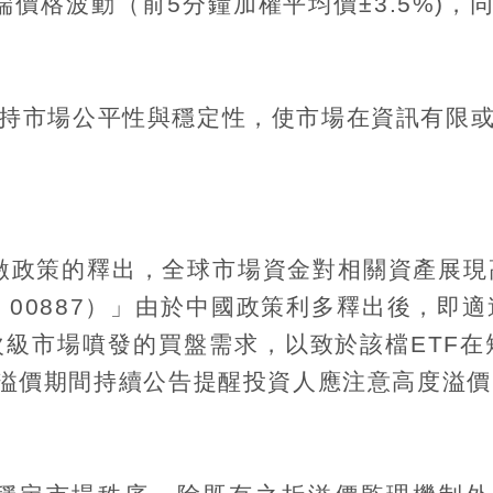
端價格波動（前
5
分鐘加權平均價
±3.5%)
，
持市場公平性與穩定性，使市場在資訊有限
激政策的釋出，全球市場資金對相關資產展現
：
00887
）」由於中國政策利多釋出後，即適
次級市場噴發的買盤需求，以致於該檔
ETF
在
溢價期間持續公告提醒投資人應注意高度溢價