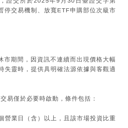
，證交所於
2025
年
9
月
30
日臺證交字第
暫停交易機制、放寬
ETF
申購部位次級市
休市期間，因資訊不連續而出現價格大幅
時失靈時，提供具明確法源依據與客觀適
停交易僅於必要時啟動，條件包括：
個營業日（含）以上，且該市場投資比重