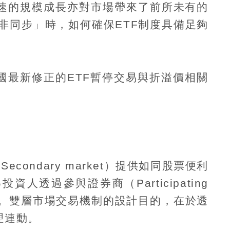
速的規模成長亦對市場帶來了前所未有的
非同步」時，如何確保
ETF
制度具備足夠
國最新修正的
ETF
暫停交易與折溢價相關
（
Secondary market
）提供如同股票便利
為投資人透過參與證券商（
Participating
。雙層市場交易機制的設計目的，在於透
理連動。