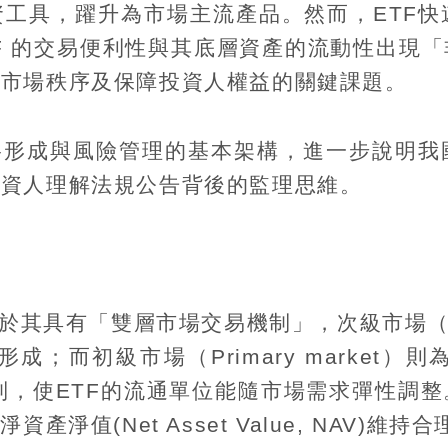
資工具，躍升為市場主流產品。然而，
ETF
快
F
的交易便利性與其底層資產的流動性出現「
護市場秩序及保障投資人權益的關鍵課題。
格形成與風險管理的基本架構，進一步說明我
投資人理解法規公告背後的監理思維。
於其具有「雙層市場交易機制」，次級市場
形成；而初級市場（
Primary market
）則
制，使
ETF
的流通單位能隨市場需求彈性調整
其淨資產淨值
(Net Asset Value, NAV)
維持合