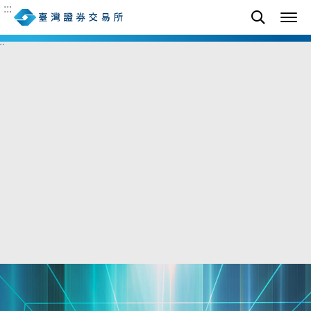
險
---
點
電子工業
---
點
:::
-- (--%)
-- (--%)
::