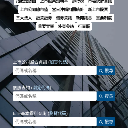
指數走勢圖
上市股票殖利率
排行榜
市場統計資訊
上市公司總市值
當日沖銷相關統計
新上市股票
三大法人
融資融券
借券資訊
新聞訊息
重要制度
重要宣導
外賓參訪
行事曆
上市公司整合資訊 (
瀏覽代碼
)
搜尋
個股查詢 (
瀏覽代碼
)
搜尋
ETF基本資料查詢 (
瀏覽代碼
)
搜尋