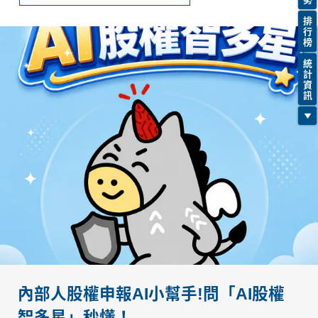
排
行
榜
統
計
資
訊
內部人股權申報AI小幫手!問「AI股權
智多星」秒懂！