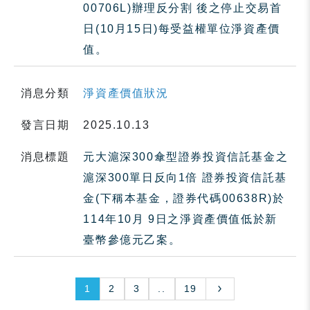
00706L)辦理反分割 後之停止交易首
日(10月15日)每受益權單位淨資產價
值。
消息分類
淨資產價值狀況
發言日期
2025.10.13
消息標題
元大滬深300傘型證券投資信託基金之
滬深300單日反向1倍 證券投資信託基
金(下稱本基金，證券代碼00638R)於
114年10月 9日之淨資產價值低於新
臺幣參億元乙案。
1
2
3
..
19