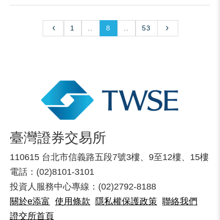
1
..
8
..
53
臺灣證券交易所
110615 台北市信義路五段7號3樓、9至12樓、15樓
電話：(02)8101-3101
投資人服務中心專線：(02)2792-8188
關於e添富
使用條款
隱私權保護政策
聯絡我們
證交所首頁