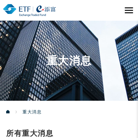
重大消息
重大消息
所有重大消息