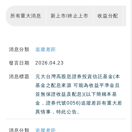
所有重大消息
新上市/終止上市
收益分配
消息分類
追蹤差距
發言日期
2026.04.23
消息標題
元大台灣高股息證券投資信託基金(本
基金之配息來源 可能為收益平準金且
並無保證收益及配息)(以下簡稱本基
金，證券代號0056)追蹤差距有重大差
異情事，特此公告。
消息分類
追蹤差距