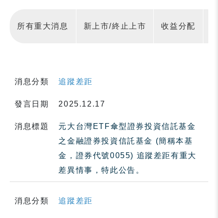
所有重大消息
新上市/終止上市
收益分配
消息分類
追蹤差距
發言日期
2025.12.17
消息標題
元大台灣ETF傘型證券投資信託基金
之金融證券投資信託基金 (簡稱本基
金，證券代號0055) 追蹤差距有重大
差異情事，特此公告。
消息分類
追蹤差距