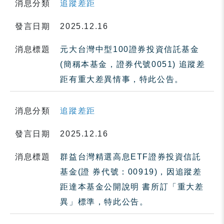
消息分類
追蹤差距
發言日期
2025.12.16
消息標題
元大台灣中型100證券投資信託基金
(簡稱本基金，證券代號0051) 追蹤差
距有重大差異情事，特此公告。
消息分類
追蹤差距
發言日期
2025.12.16
消息標題
群益台灣精選高息ETF證券投資信託
基金(證 券代號：00919)，因追蹤差
距達本基金公開說明 書所訂「重大差
異」標準，特此公告。