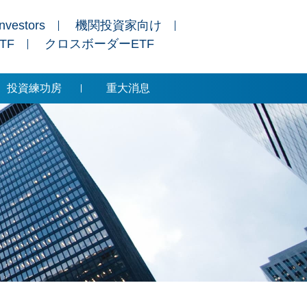
Investors
機関投資家向け
ETF
クロスボーダーETF
投資練功房
重大消息