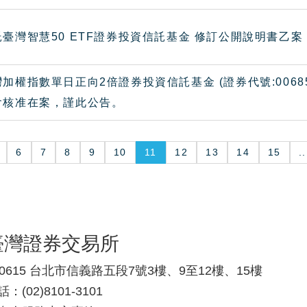
臺灣智慧50 ETF證券投資信託基金 修訂公開說明書乙
加權指數單日正向2倍證券投資信託基金 (證券代號:006
會核准在案，謹此公告。
6
7
8
9
10
11
12
13
14
15
..
臺灣證券交易所
10615 台北市信義路五段7號3樓、9至12樓、15樓
：(02)8101-3101