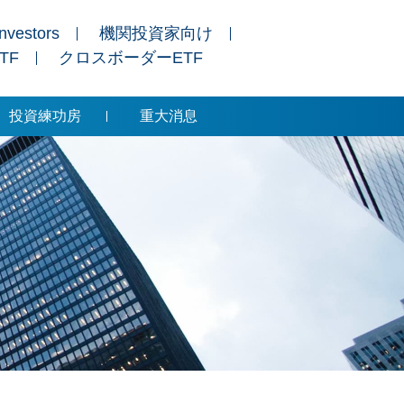
Investors
機関投資家向け
ETF
クロスボーダーETF
投資練功房
重大消息