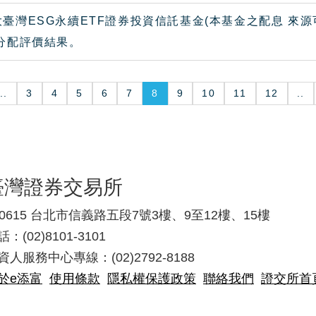
臺灣ESG永續ETF證券投資信託基金(本基金之配息 來源可
 分配評價結果。
..
3
4
5
6
7
8
9
10
11
12
..
臺灣證券交易所
10615 台北市信義路五段7號3樓、9至12樓、15樓
：(02)8101-3101
資人服務中心專線：(02)2792-8188
於e添富
使用條款
隱私權保護政策
聯絡我們
證交所首