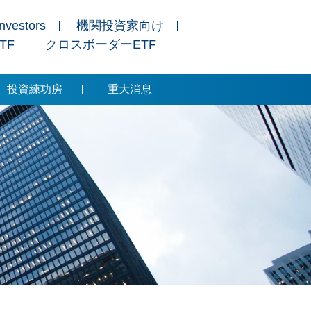
Investors
機関投資家向け
ETF
クロスボーダーETF
投資練功房
重大消息