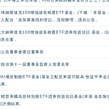
營業 日申報之單位淨值，均符合累積跌幅未達百分之七十五
球納斯達克100增強成長精選ETF基金」(下稱 「本基
資人配合「追加募集預約登記」流程辦理，謹此公告。
大納斯達克100增強成長精選ETF證券投資信託 基金」
同意在案，
信公告董事會選任董事長
華投信第十一屆董事及監察人當選名單
AI優息動能ETF基金(基金之配息來源可能為 收益平準金
結果。
標普美國高息特別股ETF證券投資信託基金(本基 金並無保證
配評價結果。