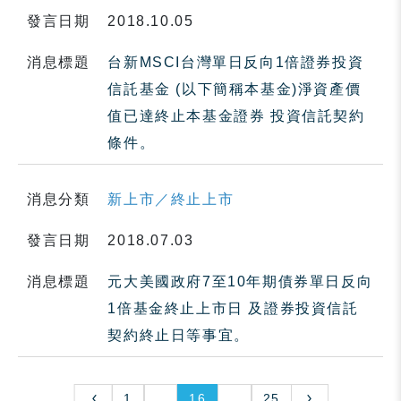
發言日期
2018.10.05
消息標題
台新MSCI台灣單日反向1倍證券投資
信託基金 (以下簡稱本基金)淨資產價
值已達終止本基金證券 投資信託契約
條件。
消息分類
新上市／終止上市
發言日期
2018.07.03
消息標題
元大美國政府7至10年期債券單日反向
1倍基金終止上市日 及證券投資信託
契約終止日等事宜。
1
..
16
..
25