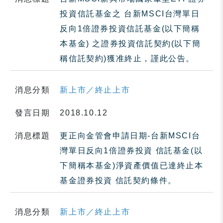
投資信託基金之 台新MSCI台灣單日
反向1倍證券投資信託基金(以下簡稱
本基金) 之證券投資信託契約(以下簡
稱信託契約)獲准終止，謹此公告。
消息分類
新上市／終止上市
發言日期
2018.10.12
消息標題
更正向金管會申請日期-台新MSCI台
灣單日反向1倍證券投資 信託基金(以
下簡稱本基金)淨資產價值已達終止本
基金證券投資 信託契約條件。
消息分類
新上市／終止上市