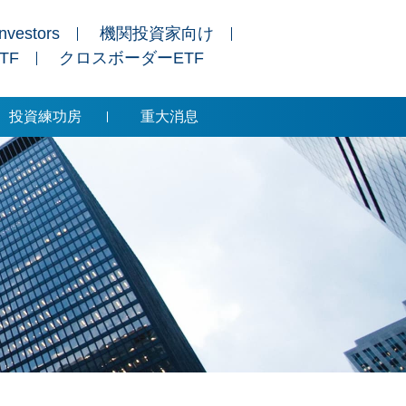
Investors
機関投資家向け
ETF
クロスボーダーETF
投資練功房
重大消息