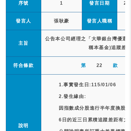
序號
1
發言日期
20
發言人
張耿豪
發言人職稱
公告本公司經理之「大華銀台灣優選股利
主旨
稱本基金)追蹤差距
符合條款
第
22
款
1.事實發生日:115/01/06
2.發生緣由:
因指數成分股進行半年度換股調
6日的近三日累積追蹤差距有大於
說明