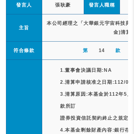
發言人
張耿豪
發言人職稱
本公司經理之「大華銀元宇宙科技與服
主旨
金)清算
符合條款
第
14
款
1.董事會決議日期:NA
2.清算申請核准之日期:112/05/
3.清算原因:本基金於112年5
款所訂
證券投資信託契約終止之規定
4.本基金剩餘財產內容:銀行存款新