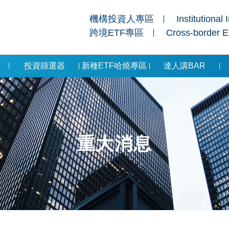
機構投資人專區
Institutional 
跨境ETF專區
Cross-border 
投資篩選器
新種ETF哈燒專區
達人講BAR
重大消息