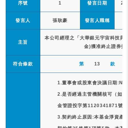
序號
1
發言日期
20
發言人
張耿豪
發言人職稱
本公司經理之「大華銀元宇宙科技與服
主旨
金)獲准終止證券投
符合條款
第
13
款
1.董事會或股東會決議日期:NA
2.是否經過主管機關核可（如經
金管證投字第1120341871號函
3.契約終止原因:本基金淨資產