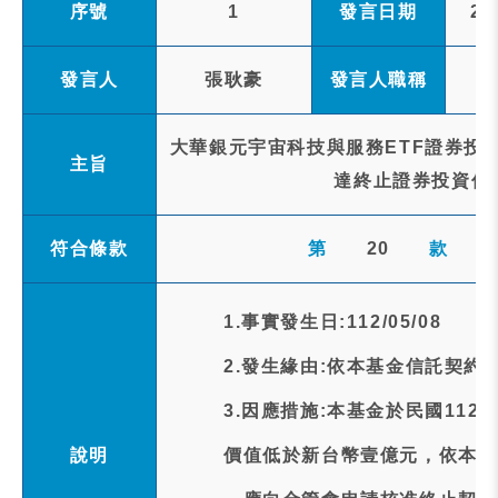
序號
1
發言日期
20
發言人
張耿豪
發言人職稱
大華銀元宇宙科技與服務ETF證券投資
主旨
達終止證券投資信
符合條款
第
20
款
1.事實發生日:112/05/08
2.發生緣由:依本基金信託契
3.因應措施:本基金於民國11
說明
價值低於新台幣壹億元，依本基