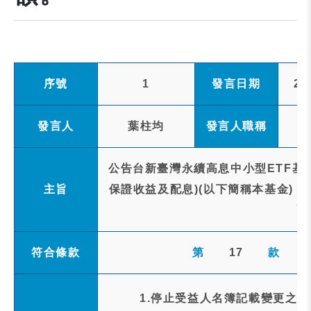
序號
1
發言日期
20
發言人
葉柱均
發言人職稱
公告台新臺灣永續高息中小型ETF基
主旨
保證收益及配息)(以下簡稱本基金)，民
配
符合條款
第
17
款
1.停止受益人名簿記載變更之