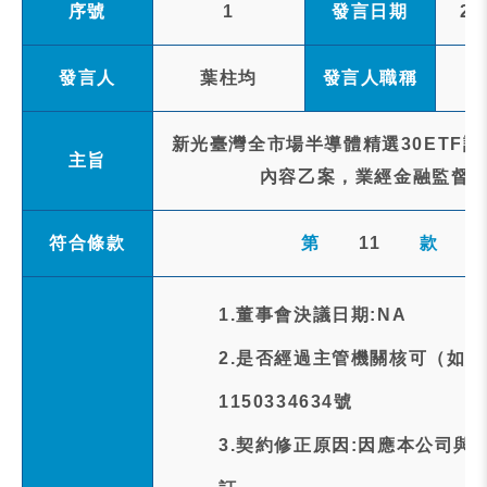
序號
1
發言日期
20
發言人
葉柱均
發言人職稱
新光臺灣全市場半導體精選30ETF
主旨
內容乙案，業經金融監督管
符合條款
第
11
款
1.董事會決議日期:NA
2.是否經過主管機關核可（如
1150334634號
3.契約修正原因:因應本公司