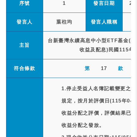
序號
1
發言日期
20
發言人
葉柱均
發言人職稱
台新臺灣永續高息中小型ETF基金(
主旨
收益及配息)民國115年
符合條款
第
17
款
1.停止受益人名簿記載變更之
規定，按月於評價日(115年04
收益分配之評價，評價結果已達
收益分配之發放。