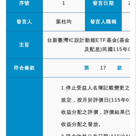
序號
1
發言日期
20
發言人
葉柱均
發言人職稱
台新臺灣IC設計動能ETF基金(基金
主旨
及配息)民國115年0
符合條款
第
17
款
1.停止受益人名簿記載變更之
規定，按月於評價日(115年03
收益分配之評價，評價結果已達
收益分配之發放。