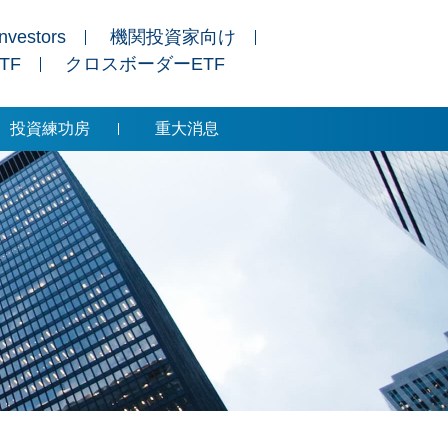
Investors
機関投資家向け
ETF
クロスボーダーETF
投資練功房
重大消息