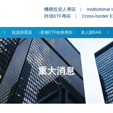
機構投資人專區
Institutional 
跨境ETF專區
Cross-border 
投資篩選器
新種ETF哈燒專區
達人講BAR
重大消息