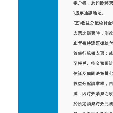
帳戶者，於扣除郵費
)股票通訊地址。
(五)收益分配給付
支票之郵費時，則
止背書轉讓票據給
管銀行親領支票；或
至帳戶。待金額累
信託及顧問法第卅
收益分配請求權，
滅，因時效消滅之
於所定消滅時效完