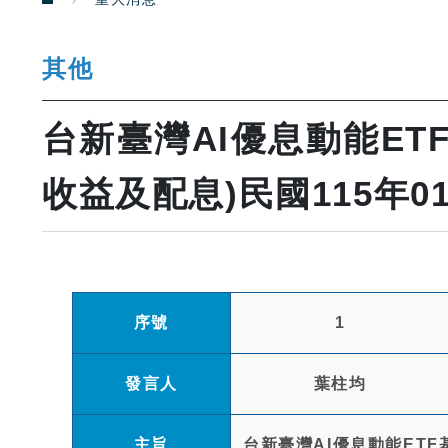
其他
台新臺灣AI優息動能E
收益及配息)民國115年0
序號
1
發言人
葉柱均
主旨
台新臺灣AI優息動能ETF