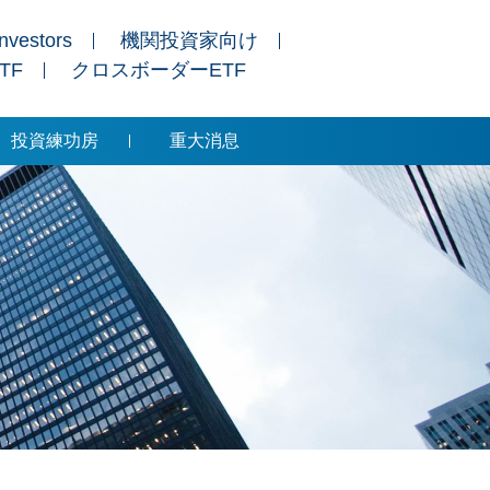
Investors
機関投資家向け
ETF
クロスボーダーETF
投資練功房
重大消息