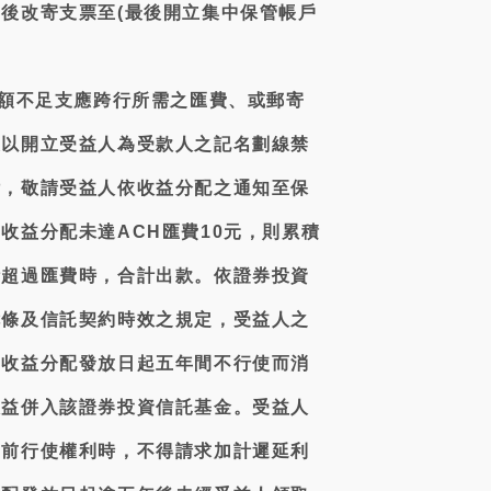
後改寄支票至(最後開立集中保管帳戶
金額不足支應跨行所需之匯費、或郵寄
改以開立受益人為受款人之記名劃線禁
付，敬請受益人依收益分配之通知至保
收益分配未達ACH匯費10元，則累積
計超過匯費時，合計出款。依證券投資
七條及信託契約時效之規定，受益人之
自收益分配發放日起五年間不行使而消
收益併入該證券投資信託基金。受益人
成前行使權利時，不得請求加計遲延利