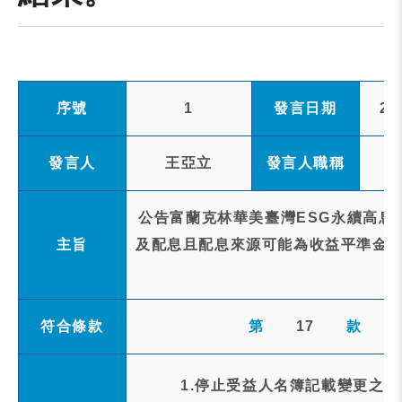
序號
1
發言日期
20
發言人
王亞立
發言人職稱
公告富蘭克林華美臺灣ESG永續高息E
主旨
及配息且配息來源可能為收益平準金 )(
符合條款
第
17
款
1.停止受益人名簿記載變更之