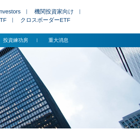
Investors
機関投資家向け
ETF
クロスボーダーETF
投資練功房
重大消息