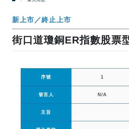
新上市／終止上市
街口道瓊銅ER指數股票
序號
1
發言人
N/A
主旨