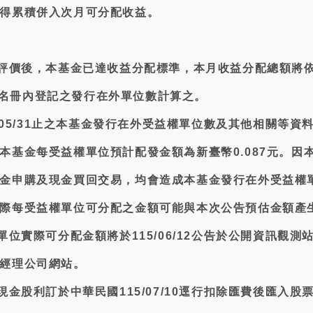
得累積併入次月可分配收益。
配評價後，本基金已達收益分配標準，本月收益分配總額將
受益人名冊內登記之發行在外單位數計算之。
5/05/31止之本基金發行在外受益權單位數及其他相關等資
本基金每受益權單位預計配發金額為新臺幣0.087元。因
金申購及現金買回交易，均會造成本基金發行在外受益權
際每受益權單位可分配之金額可能與本次公告預估金額產
單位實際可分配金額將於115/06/12公告於公開資訊觀測
經理公司網站。
現金股利訂於中華民國115/07/10逕行扣除匯費後匯入股