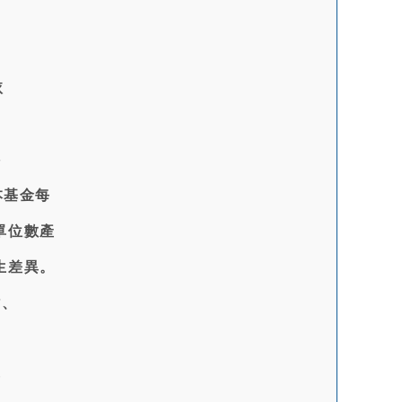
依
料
本基金每
單位數產
生差異。
站、
票