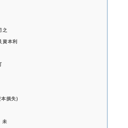
司之
及資本利
可
本損失)
，未