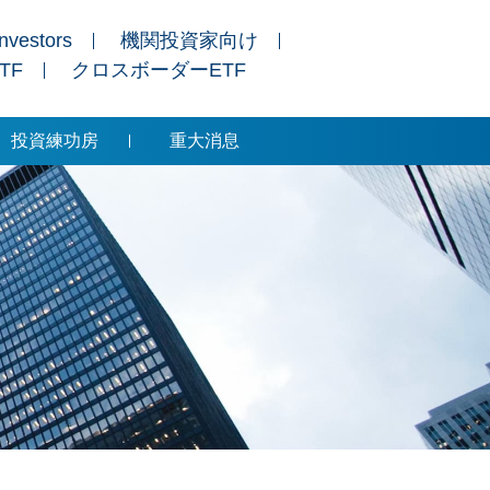
Investors
機関投資家向け
ETF
クロスボーダーETF
投資練功房
重大消息