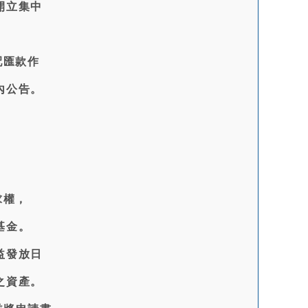
開立集中
配匯款作
內公告。
求權，
基金。
益發放日
之資產。