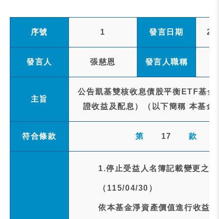
序號
1
發言日期
20
發言人
張慈恩
發言人職稱
公告凱基雙核收息債股平衡ETF基金
主旨
證收益及配息）（以下簡稱 本基金）1
符合條款
第
17
款
1.停止受益人名簿記載變更之
（115/04/30）
依本基金淨資產價值進行收益分