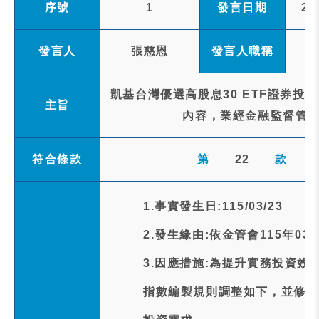
序號
1
發言日期
20
發言人
張慈恩
發言人職稱
凱基台灣優選高股息30 ETF證券投
主旨
內容，業經金融監督管理
符合條款
第
22
款
1.事實發生日:115/03/23
2.發生緣由:依金管會115年03
3.因應措施:為提升實務投資
指數編製規則調整如下，並修正