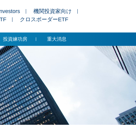
Investors
機関投資家向け
ETF
クロスボーダーETF
投資練功房
重大消息