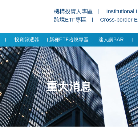
機構投資人專區
Institutional 
跨境ETF專區
Cross-border 
投資篩選器
新種ETF哈燒專區
達人講BAR
重大消息