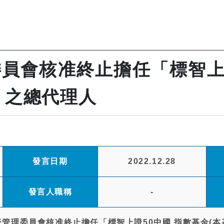
員會核准終止擔任「標智上證
」之總代理人
發言日期
2022.12.28
發言人職稱
-
管理委員會核准終止擔任「標智上證50中國 指數基金(本