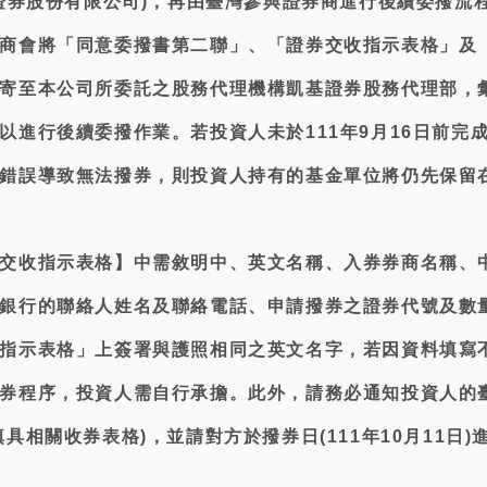
基證券股份有限公司)，再由臺灣參與證券商進行後續委撥流
商會將「同意委撥書第二聯」、「證券交收指示表格」及
寄至本公司所委託之股務代理機構凱基證券股務代理部，
以進行後續委撥作業。若投資人未於111年9月16日前完
錯誤導致無法撥券，則投資人持有的基金單位將仍先保留
交收指示表格】中需敘明中、英文名稱、入券券商名稱、
銀行的聯絡人姓名及聯絡電話、申請撥券之證券代號及數
指示表格」上簽署與護照相同之英文名字，若因資料填寫
券程序，投資人需自行承擔。此外，請務必通知投資人的
具相關收券表格)，並請對方於撥券日(111年10月11日)