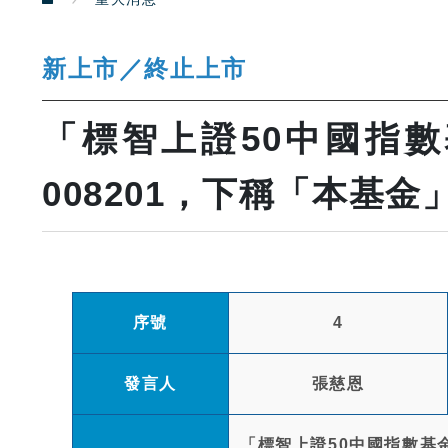
新上市／終止上市
「標智上證50中國指數
008201，下稱「本基
序號
4
發言人
張慈恩
「標智上證50中國指數基金