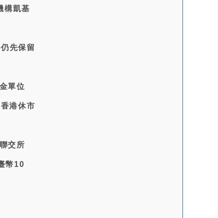
機構凱基
將仍先保留
基金單位
或香港休市
港聯交所
臺幣10