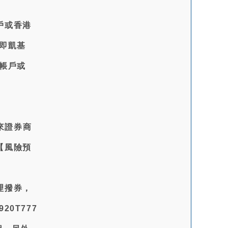
戶或香港
即凱基
帳戶或
來證券商
【風險預
理撥券，
0T777