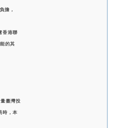
信負擔，
慮香港聯
可能的其
考量臺灣投
易時，本