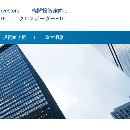
Investors
機関投資家向け
ETF
クロスボーダーETF
投資練功房
重大消息