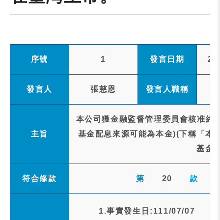
序號
1
發言日期
20
發言人
張慈恩
發言人職稱
本公司獲金融監督管理委員會核准終止
主旨
基金配息來源可能為本金)(下稱「本
基金
符合條款
第
20
款
1.事實發生日:111/07/07