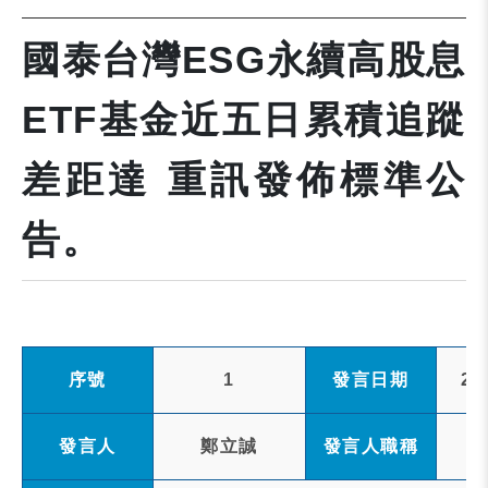
國泰台灣ESG永續高股息
ETF基金近五日累積追蹤
差距達 重訊發佈標準公
告。
序號
1
發言日期
20
發言人
鄭立誠
發言人職稱