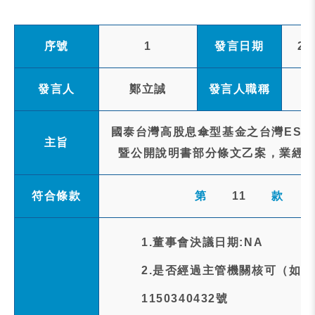
序號
1
發言日期
20
發言人
鄭立誠
發言人職稱
國泰台灣高股息傘型基金之台灣ESG
主旨
暨公開說明書部分條文乙案，業經金
符合條款
第
11
款
1.董事會決議日期:NA
2.是否經過主管機關核可（如
1150340432號