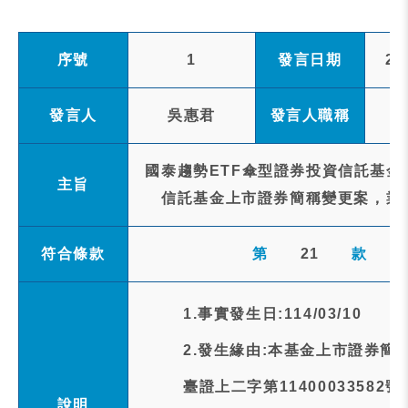
序號
1
發言日期
20
發言人
吳惠君
發言人職稱
國泰趨勢ETF傘型證券投資信託基金
主旨
信託基金上市證券簡稱變更案，業
符合條款
第
21
款
1.事實發生日:114/03/10
2.發生緣由:本基金上市證券
臺證上二字第11400033582
說明