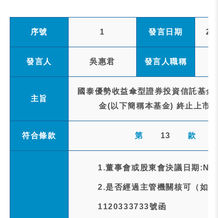
序號
1
發言日期
20
發言人
吳惠君
發言人職稱
國泰優勢收益傘型證券投資信託基金之
主旨
金(以下簡稱本基金) 終止上市
符合條款
第
13
款
1.董事會或股東會決議日期:NA
2.是否經過主管機關核可（如
1120333733號函