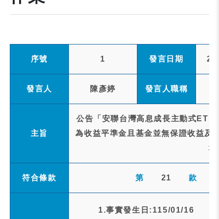
序號
1
發言日期
20
發言人
陳彥婷
發言人職稱
公告「安聯台灣高息成長主動式ETF
主旨
為收益平準金且基金並無保證收益及 配
場
符合條款
第
21
款
1.事實發生日:115/01/16