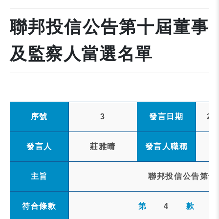
聯邦投信公告第十屆董事
及監察人當選名單
序號
3
發言日期
20
發言人
莊雅晴
發言人職稱
主旨
聯邦投信公告第十
符合條款
第
4
款