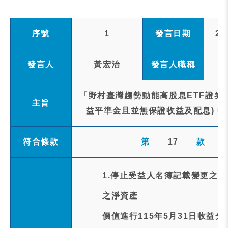
序號
1
發言日期
20
發言人
黃宏治
發言人職稱
「野村臺灣趨勢動能高股息ETF證券
主旨
益平準金且並無保證收益及配息) 中
符合條款
第
17
款
1.停止受益人名簿記載變更之
之淨資產
價值進行115年5月31日收益