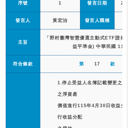
序號
1
發言日期
20
發言人
黃宏治
發言人職稱
「野村臺灣智慧優選主動式ETF證券
主旨
益平準金) 中華民國 1
符合條款
第
17
款
1.停止受益人名簿記載變更之
之淨資產
價值進行115年4月30日收益
行收益分配