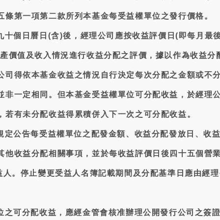
五條第一項第二款所列本基金每受益權單位之發行價格。
九十個日曆日(含)後，經理公司應按收益評價日(即每月最
資產價值及收入情況進行收益分配之評價，據以作為收益分
公司得依本基金收益之情況自行決定每次分配之金額或不
並非一定相同。但本基金受益權單位可分配收益，於經理
，若有未分配收益得累積併入下一次之可分配收益。
令規定公告每受益權單位之配發金額、收益分配發放日、收
其他收益分配相關事項，並於每收益評價日後四十五個營
受益人。停止變更受益人名簿記載期間及分配基準日應由經理
單位之可分配收益，應經金管會核准辦理公開發行公司之簽