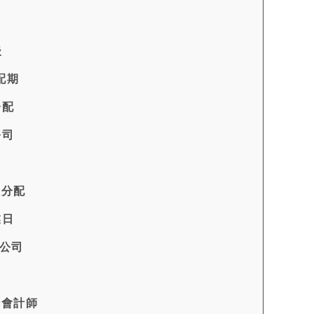
後
配期
分配
公司
益分配
業日
公司
證會計師