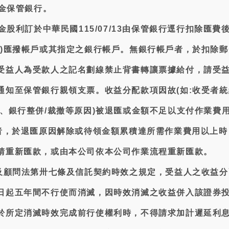
基金保管銀行。
現金股利訂於中華民國115/07/13由保管銀行逕行扣除匯費
割)匯撥帳戶或其指定之銀行帳戶。無銀行帳戶者，於扣除郵
受益人為受款人之記名劃線禁止背書轉讓票據給付，請受
通知至保管銀行親領支票。收益分配款項因故(如:收受者統
、銀行整併/裁撤等原因)被退匯或金額不足以支付作業費用
領者，於退匯原因解除或待領金額累積達所需作業費用以上時
請重新匯款，或由本公司依本公司作業流程重新匯款。
託及顧問法第卅七條及信託契約時效之規定，受益人之收益分
日起五年間不行使而消滅，因時效消滅之收益併入該證券
於所定消滅時效完成前行使權利時，不得請求加計遲延利