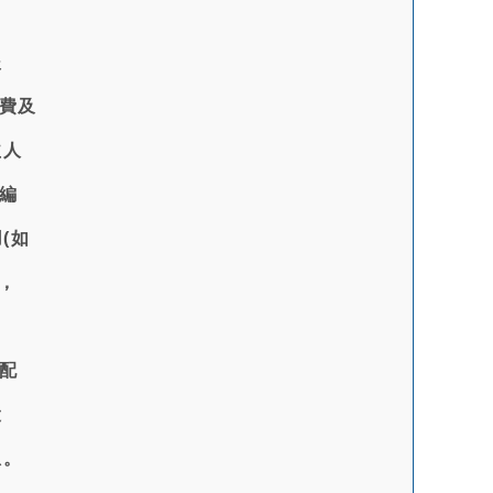
後
費及
益人
編
(如
，
配
投
息。