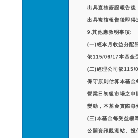
出具查核簽證報告後
出具複核報告後即得
9.其他應敘明事項:
(一)經本月收益分
依115/06/17
(二)經理公司依11
保守原則估算本基金
營業日初級市場之申
變動，本基金實際每
(三)本基金每受益權
公開資訊觀測站、投