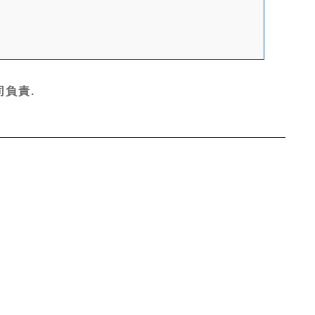
司
負責.