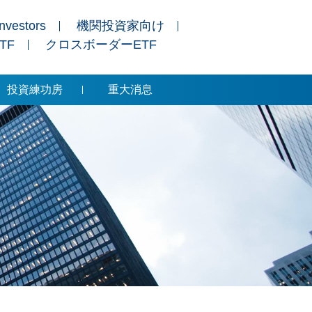
Investors
機関投資家向け
ETF
クロスボーダーETF
投資練功房
重大消息