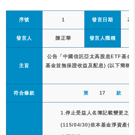
序號
1
發言日期
20
發言人
陳正華
發言人職稱
公告「中國信託亞太高股息ETF基金
主旨
基金並無保證收益及配息) (以下簡稱本
符合條款
第
17
款
1.停止受益人名簿記載變更之
(115/04/30)依本基金淨