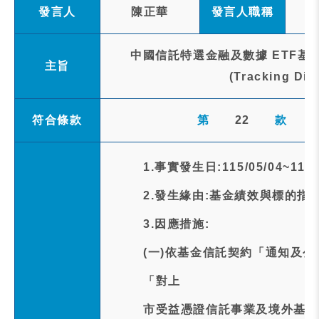
發言人
陳正華
發言人職稱
中國信託特選金融及數據 ETF基
主旨
(Tracking D
符合條款
第
22
款
1.事實發生日:115/05/04~115/
2.發生緣由:基金績效與標的
3.因應措施:
(一)依基金信託契約「通知及
「對上
市受益憑證信託事業及境外基金