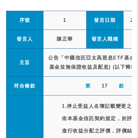
序號
1
發言日期
20
發言人
陳正華
發言人職稱
公告「中國信託亞太高股息ETF基金
主旨
基金並無保證收益及配息) (以下簡稱本
符合條款
第
17
款
1.停止受益人名簿記載變更之事
依本基金信託契約規定，於評價日(
進行收益分配之評價，評價結果