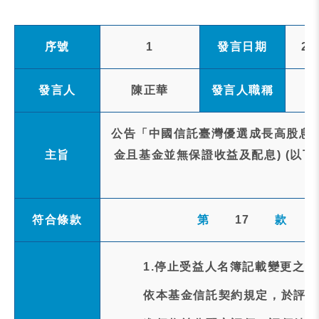
序號
1
發言日期
20
發言人
陳正華
發言人職稱
公告「中國信託臺灣優選成長高股息E
主旨
金且基金並無保證收益及配息) (以下簡
符合條款
第
17
款
1.停止受益人名簿記載變更之事
依本基金信託契約規定，於評價日(