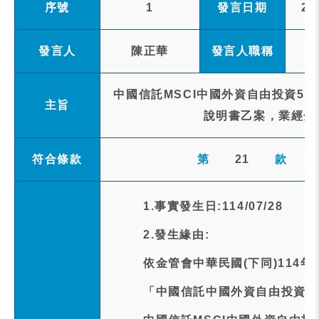
序號
1
發言日期
20
發言人
陳正華
發言人職稱
中國信託MSCI中國外資自由投資50
主旨
說明書乙案，業經金
符合條款
第
21
款
1.事實發生日:114/07/28
2.發生緣由:
依金管會中華民國(下同)114年7
「中國信託中國外資自由投資5