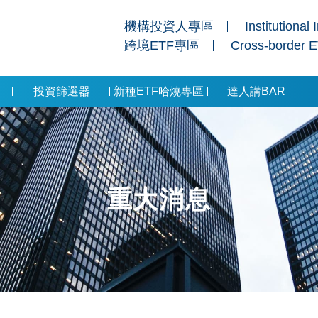
機構投資人專區
Institutional 
跨境ETF專區
Cross-border 
投資篩選器
新種ETF哈燒專區
達人講BAR
重大消息