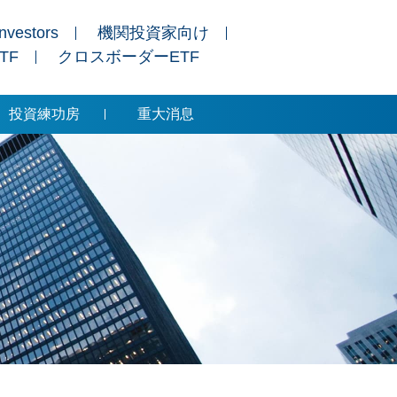
Investors
機関投資家向け
ETF
クロスボーダーETF
投資練功房
重大消息