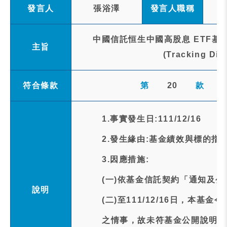
發言人
張浴澤
發言人職稱
中國信託恒生中國高股息 ETF基
主旨
(Tracking D
符合條款
第
20
款
1.事實發生日:111/12/16
2.發生緣由:基金績效與標的
3.因應措施:
(一)依基金信託契約「通知及
說明
(二)至111/12/16日，本基金
之情事，故未符基金公開說明書