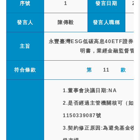
序號
1
發言日期
20
發言人
陳傳毅
發言人職稱
永豐臺灣ESG低碳高息40ETF證券
主旨
明書，業經金融監督管理
符合條款
第
11
款
1.董事會決議日期:NA
2.是否經過主管機關核可（如
1150339087號
3.契約修正原因:為避免基金收