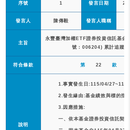
序號
1
發言日期
20
發言人
陳傳毅
發言人職稱
永豐臺灣加權ETF證券投資信託基金 
主旨
號：006204) 累計追
符合條款
第
22
款
1.事實發生日:115/04/27~115/
2.發生緣由:基金績效與標的
3.因應措施:
一、依本基金證券投資信託契約
說明